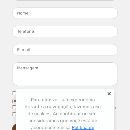
Nome
Telefone
E-mail
Mensagem
×
Li e concordo com com a
política de
Para otimizar sua experiência
privacidade
e
termos de uso
durante a navegação, fazemos uso
Aceito ser contatado por Telefone/ WhatsApp
de cookies. Ao continuar no site,
Aceito receber novidades por e-mail
consideramos que você está de
acordo com nossa
Política de
Enviar mensagem