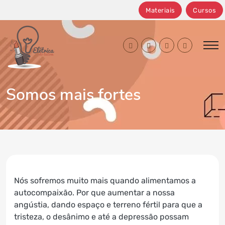
Materiais
Cursos
facebook Elétrica do Batom
instagram Elétrica do B
youtube Elétrica 
whatsapp El
Somos mais fortes
Nós sofremos muito mais quando alimentamos a
autocompaixão. Por que aumentar a nossa
angústia, dando espaço e terreno fértil para que a
tristeza, o desânimo e até a depressão possam