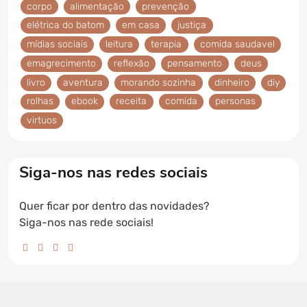
corpo
alimentação
prevenção
elétrica do batom
em casa
justiça
mídias sociais
leitura
terapia
comida saudavel
emagrecimento
reflexão
pensamento
deus
livro
aventura
morando sozinha
dinheiro
diy
rolhas
ebook
receita
comida
personas
virtuos
Siga-nos nas redes sociais
Quer ficar por dentro das novidades?
Siga-nos nas rede sociais!
facebook da Elétrica do Batom
instagram da Elétrica do Batom
youtube da Elétrica do Batom
whatsapp da Elétrica do Batom