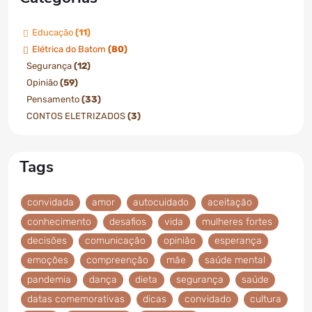
Educação
(11)
Elétrica do Batom
(80)
Segurança
(12)
Opinião
(59)
Pensamento
(33)
CONTOS ELETRIZADOS
(3)
Tags
convidada
amor
autocuidado
aceitação
conhecimento
desafios
vida
mulheres fortes
decisões
comunicação
opinião
esperança
emoções
compreenção
mãe
saúde mental
pandemia
dança
dieta
segurança
saúde
datas comemorativas
dicas
convidado
cultura