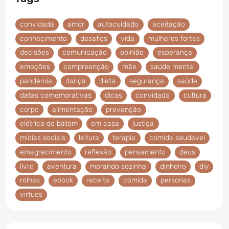
convidada
amor
autocuidado
aceitação
conhecimento
desafios
vida
mulheres fortes
decisões
comunicação
opinião
esperança
emoções
compreenção
mãe
saúde mental
pandemia
dança
dieta
segurança
saúde
datas comemorativas
dicas
convidado
cultura
corpo
alimentação
prevenção
elétrica do batom
em casa
justiça
mídias sociais
leitura
terapia
comida saudavel
emagrecimento
reflexão
pensamento
deus
livro
aventura
morando sozinha
dinheiro
diy
rolhas
ebook
receita
comida
personas
virtuos