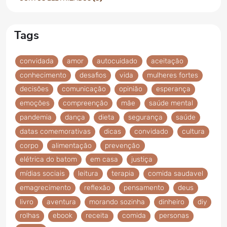
Tags
convidada
amor
autocuidado
aceitação
conhecimento
desafios
vida
mulheres fortes
decisões
comunicação
opinião
esperança
emoções
compreenção
mãe
saúde mental
pandemia
dança
dieta
segurança
saúde
datas comemorativas
dicas
convidado
cultura
corpo
alimentação
prevenção
elétrica do batom
em casa
justiça
mídias sociais
leitura
terapia
comida saudavel
emagrecimento
reflexão
pensamento
deus
livro
aventura
morando sozinha
dinheiro
diy
rolhas
ebook
receita
comida
personas