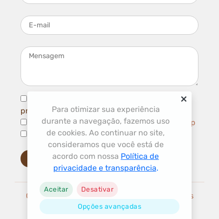
E-mail
Mensagem
×
Li e concordo com com a
política de
Para otimizar sua experiência
privacidade
e
termos de uso
durante a navegação, fazemos uso
Aceito ser contatado por Telefone/ WhatsApp
de cookies. Ao continuar no site,
Aceito receber novidades por e-mail
consideramos que você está de
acordo com nossa
Política de
Enviar mensagem
privacidade e transparência
.
Aceitar
Desativar
Copyright © 2026 Elétrica do Batom. Todos os
Opções avançadas
direitos reservados.