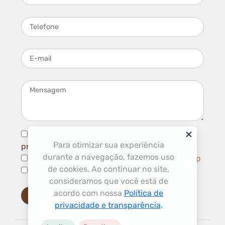
Telefone
E-mail
Mensagem
×
Li e concordo com com a
política de
Para otimizar sua experiência
privacidade
e
termos de uso
durante a navegação, fazemos uso
Aceito ser contatado por Telefone/ WhatsApp
de cookies. Ao continuar no site,
Aceito receber novidades por e-mail
consideramos que você está de
acordo com nossa
Política de
Enviar mensagem
privacidade e transparência
.