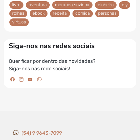
livro
aventura
morando sozinha
dinheiro
diy
rolhas
ebook
receita
comida
personas
virtuos
Siga-nos nas redes sociais
Quer ficar por dentro das novidades?
Siga-nos nas rede sociais!
facebook da Elétrica do Batom
instagram da Elétrica do Batom
youtube da Elétrica do Batom
whatsapp da Elétrica do Batom
(54) 9 9643-7099