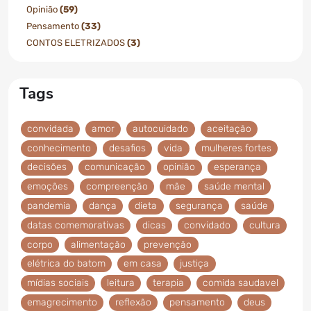
Opinião
(59)
Pensamento
(33)
CONTOS ELETRIZADOS
(3)
Tags
convidada
amor
autocuidado
aceitação
conhecimento
desafios
vida
mulheres fortes
decisões
comunicação
opinião
esperança
emoções
compreenção
mãe
saúde mental
pandemia
dança
dieta
segurança
saúde
datas comemorativas
dicas
convidado
cultura
corpo
alimentação
prevenção
elétrica do batom
em casa
justiça
mídias sociais
leitura
terapia
comida saudavel
emagrecimento
reflexão
pensamento
deus