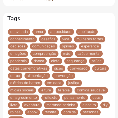
Tags
convidada
amor
autocuidado
aceitação
conhecimento
desafios
vida
mulheres fortes
decisões
comunicação
opinião
esperança
emoções
compreenção
mãe
saúde mental
pandemia
dança
dieta
segurança
saúde
datas comemorativas
dicas
convidado
cultura
corpo
alimentação
prevenção
elétrica do batom
em casa
justiça
mídias sociais
leitura
terapia
comida saudavel
emagrecimento
reflexão
pensamento
deus
livro
aventura
morando sozinha
dinheiro
diy
rolhas
ebook
receita
comida
personas