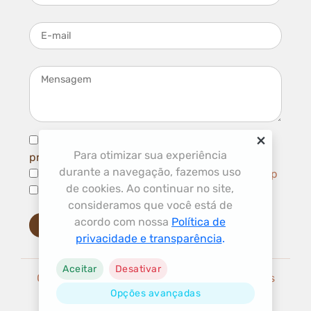
E-mail
Mensagem
×
Li e concordo com com a
política de
Para otimizar sua experiência
privacidade
e
termos de uso
durante a navegação, fazemos uso
Aceito ser contatado por Telefone/ WhatsApp
de cookies. Ao continuar no site,
Aceito receber novidades por e-mail
consideramos que você está de
acordo com nossa
Política de
Enviar mensagem
privacidade e transparência
.
Aceitar
Desativar
Copyright © 2026 Elétrica do Batom. Todos os
Opções avançadas
direitos reservados.