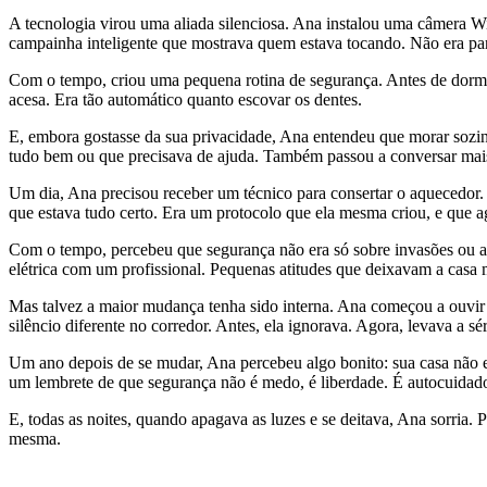
A tecnologia virou uma aliada silenciosa. Ana instalou uma câmera W
campainha inteligente que mostrava quem estava tocando. Não era par
Com o tempo, criou uma pequena rotina de segurança. Antes de dormir, 
acesa. Era tão automático quanto escovar os dentes.
E, embora gostasse da sua privacidade, Ana entendeu que morar sozi
tudo bem ou que precisava de ajuda. Também passou a conversar mais
Um dia, Ana precisou receber um técnico para consertar o aquecedor. A
que estava tudo certo. Era um protocolo que ela mesma criou, e que ag
Com o tempo, percebeu que segurança não era só sobre invasões ou am
elétrica com um profissional. Pequenas atitudes que deixavam a casa m
Mas talvez a maior mudança tenha sido interna. Ana começou a ouvir 
silêncio diferente no corredor. Antes, ela ignorava. Agora, levava a sé
Um ano depois de se mudar, Ana percebeu algo bonito: sua casa não e
um lembrete de que segurança não é medo, é liberdade. É autocuidad
E, todas as noites, quando apagava as luzes e se deitava, Ana sorria
mesma.