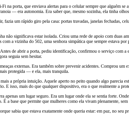
i-Fi na porta, que enviava alertas para o celular sempre que alguém s
anoia — era autonomia. Era saber que, mesmo sozinha, ela tinha olhos 
fazia um rápido giro pela casa: portas travadas, janelas fechadas, cel
nha não significava estar isolada. Criou uma rede de apoio com duas a
 com a vizinha do 502, uma senhora simpática que sempre estava por pe
ntes de abrir a porta, pediu identificação, confirmou o serviço com a 
ora seguia sem hesitar.
eaças externas. Era também sobre prevenir acidentes. Comprou um exti
ais protegida — e ela, mais tranquila.
mais a própria intuição. Aquele aperto no peito quando algo parecia es
rio. E isso, mais do que qualquer dispositivo, era o que realmente a prot
ra apenas um lugar seguro. Era um lugar onde ela se sentia forte. Ond
o. É a base que permite que mulheres como ela vivam plenamente, sem
. Porque sabia que estava exatamente onde queria estar: em paz, no seu