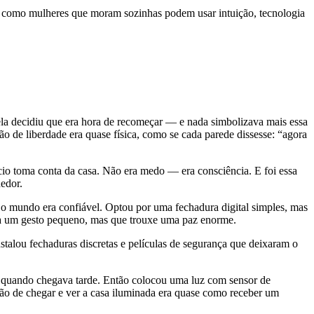
a como mulheres que moram sozinhas podem usar intuição, tecnologia
ela decidiu que era hora de recomeçar — e nada simbolizava mais essa
o de liberdade era quase física, como se cada parede dissesse: “agora
io toma conta da casa. Não era medo — era consciência. E foi essa
edor.
a e o mundo era confiável. Optou por uma fechadura digital simples, mas
 Era um gesto pequeno, mas que trouxe uma paz enorme.
stalou fechaduras discretas e películas de segurança que deixaram o
el quando chegava tarde. Então colocou uma luz com sensor de
ão de chegar e ver a casa iluminada era quase como receber um