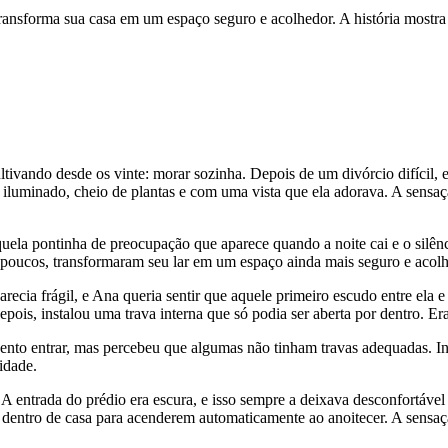
ansforma sua casa em um espaço seguro e acolhedor. A história mostr
tivando desde os vinte: morar sozinha. Depois de um divórcio difícil, 
iluminado, cheio de plantas e com uma vista que ela adorava. A sensaçã
la pontinha de preocupação que aparece quando a noite cai e o silênc
poucos, transformaram seu lar em um espaço ainda mais seguro e acolh
 parecia frágil, e Ana queria sentir que aquele primeiro escudo entre el
Depois, instalou uma trava interna que só podia ser aberta por dentro.
vento entrar, mas percebeu que algumas não tinham travas adequadas. In
idade.
A entrada do prédio era escura, e isso sempre a deixava desconfortáv
 dentro de casa para acenderem automaticamente ao anoitecer. A sensaç