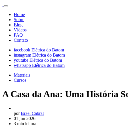
Home
Sobre
Blog
Vídeos
FAQ
Contato
facebook Elétrica do Batom
instagram Elétrica do Batom
youtube Elétrica do Batom
whatsapp Elétrica do Batom
Materiais
Cursos
A Casa da Ana: Uma História So
por
Israel Cabral
01 jun 2026
3 min leitura