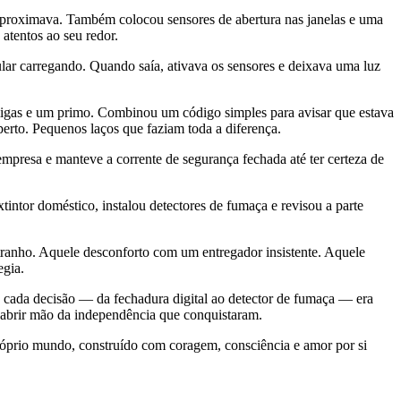
e aproximava. Também colocou sensores de abertura nas janelas e uma
atentos ao seu redor.
ular carregando. Quando saía, ativava os sensores e deixava uma luz
migas e um primo. Combinou um código simples para avisar que estava
rto. Pequenos laços que faziam toda a diferença.
empresa e manteve a corrente de segurança fechada até ter certeza de
ntor doméstico, instalou detectores de fumaça e revisou a parte
tranho. Aquele desconforto com um entregador insistente. Aquele
egia.
e cada decisão — da fechadura digital ao detector de fumaça — era
 abrir mão da independência que conquistaram.
 próprio mundo, construído com coragem, consciência e amor por si