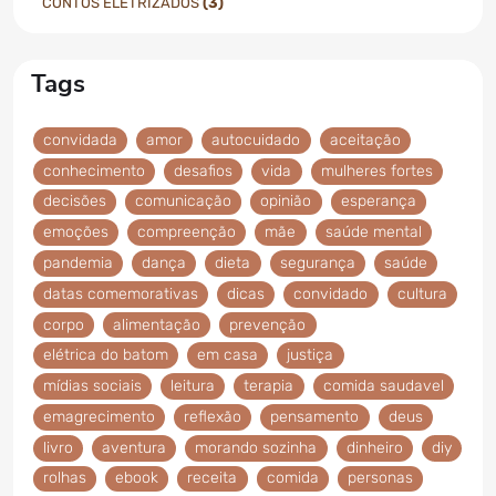
CONTOS ELETRIZADOS
(3)
Tags
convidada
amor
autocuidado
aceitação
conhecimento
desafios
vida
mulheres fortes
decisões
comunicação
opinião
esperança
emoções
compreenção
mãe
saúde mental
pandemia
dança
dieta
segurança
saúde
datas comemorativas
dicas
convidado
cultura
corpo
alimentação
prevenção
elétrica do batom
em casa
justiça
mídias sociais
leitura
terapia
comida saudavel
emagrecimento
reflexão
pensamento
deus
livro
aventura
morando sozinha
dinheiro
diy
rolhas
ebook
receita
comida
personas