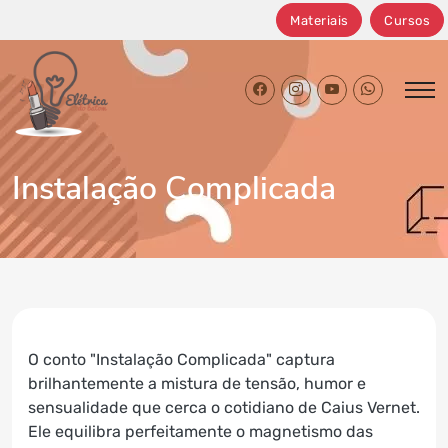
Materiais
Cursos
facebook Elétrica do Batom
instagram Elétrica do B
youtube Elétrica 
whatsapp El
Instalação Complicada
O conto "Instalação Complicada" captura
brilhantemente a mistura de tensão, humor e
sensualidade que cerca o cotidiano de Caius Vernet.
Ele equilibra perfeitamente o magnetismo das